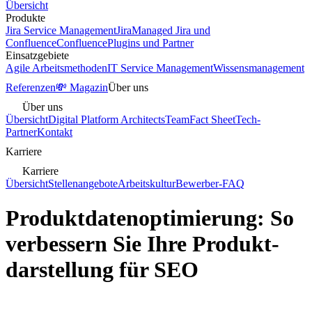
Übersicht
Produkte
Jira Service Management
Jira
Managed Jira und
Confluence
Confluence
Plugins und Partner
Einsatzgebiete
Agile Arbeitsmethoden
IT Service Management
Wissensmanagement
Referenzen
💸 Magazin
Über uns
Über uns
Übersicht
Digital Platform Architects
Team
Fact Sheet
Tech-
Partner
Kontakt
Karriere
Karriere
Übersicht
Stellenangebote
Arbeitskultur
Bewerber-FAQ
Produktdaten­optimierung: So
verbessern Sie Ihre Produkt­
darstellung für SEO