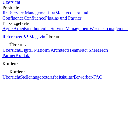
Übersicht
Produkte
Jira Service Management
Jira
Managed Jira und
Confluence
Confluence
Plugins und Partner
Einsatzgebiete
Agile Arbeitsmethoden
IT Service Management
Wissensmanagement
Referenzen
💸 Magazin
Über uns
Über uns
Übersicht
Digital Platform Architects
Team
Fact Sheet
Tech-
Partner
Kontakt
Karriere
Karriere
Übersicht
Stellenangebote
Arbeitskultur
Bewerber-FAQ