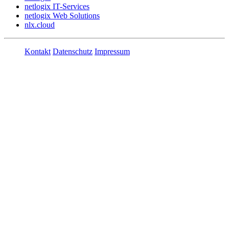
netlogix IT-Services
netlogix Web Solutions
nlx.cloud
Kontakt
Datenschutz
Impressum