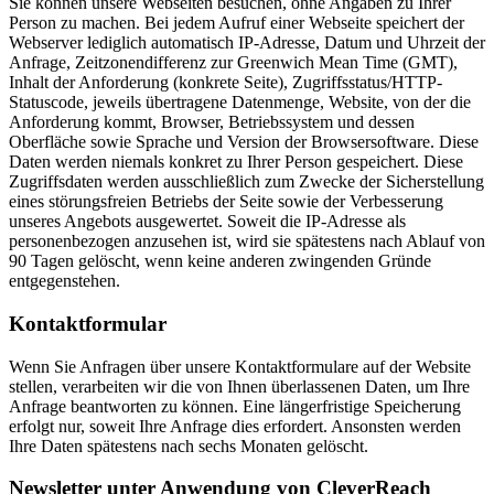
Sie können unsere Webseiten besuchen, ohne Angaben zu Ihrer
Person zu machen. Bei jedem Aufruf einer Webseite speichert der
Webserver lediglich automatisch IP-Adresse, Datum und Uhrzeit der
Anfrage, Zeitzonendifferenz zur Greenwich Mean Time (GMT),
Inhalt der Anforderung (konkrete Seite), Zugriffsstatus/HTTP-
Statuscode, jeweils übertragene Datenmenge, Website, von der die
Anforderung kommt, Browser, Betriebssystem und dessen
Oberfläche sowie Sprache und Version der Browsersoftware. Diese
Daten werden niemals konkret zu Ihrer Person gespeichert. Diese
Zugriffsdaten werden ausschließlich zum Zwecke der Sicherstellung
eines störungsfreien Betriebs der Seite sowie der Verbesserung
unseres Angebots ausgewertet. Soweit die IP-Adresse als
personenbezogen anzusehen ist, wird sie spätestens nach Ablauf von
90 Tagen gelöscht, wenn keine anderen zwingenden Gründe
entgegenstehen.
Kontaktformular
Wenn Sie Anfragen über unsere Kontaktformulare auf der Website
stellen, verarbeiten wir die von Ihnen überlassenen Daten, um Ihre
Anfrage beantworten zu können. Eine längerfristige Speicherung
erfolgt nur, soweit Ihre Anfrage dies erfordert. Ansonsten werden
Ihre Daten spätestens nach sechs Monaten gelöscht.
Newsletter unter Anwendung von CleverReach