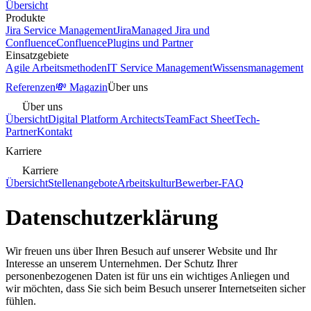
Übersicht
Produkte
Jira Service Management
Jira
Managed Jira und
Confluence
Confluence
Plugins und Partner
Einsatzgebiete
Agile Arbeitsmethoden
IT Service Management
Wissensmanagement
Referenzen
💸 Magazin
Über uns
Über uns
Übersicht
Digital Platform Architects
Team
Fact Sheet
Tech-
Partner
Kontakt
Karriere
Karriere
Übersicht
Stellenangebote
Arbeitskultur
Bewerber-FAQ
Datenschutzerklärung
Wir freuen uns über Ihren Besuch auf unserer Website und Ihr
Interesse an unserem Unternehmen. Der Schutz Ihrer
personenbezogenen Daten ist für uns ein wichtiges Anliegen und
wir möchten, dass Sie sich beim Besuch unserer Internetseiten sicher
fühlen.