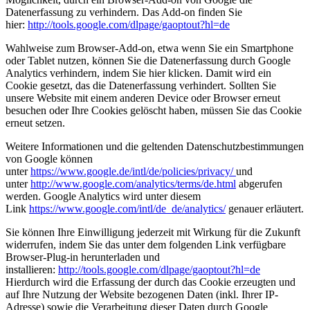
Datenerfassung zu verhindern. Das Add-on finden Sie
hier:
http://tools.google.com/dlpage/gaoptout?hl=de
Wahlweise zum Browser-Add-on, etwa wenn Sie ein Smartphone
oder Tablet nutzen, können Sie die Datenerfassung durch Google
Analytics verhindern, indem Sie
hier
klicken. Damit wird ein
Cookie gesetzt, das die Datenerfassung verhindert. Sollten Sie
unsere Website mit einem anderen Device oder Browser erneut
besuchen oder Ihre Cookies gelöscht haben, müssen Sie das Cookie
erneut setzen.
Weitere Informationen und die geltenden Datenschutzbestimmungen
von Google können
unter
https://www.google.de/intl/de/policies/privacy/
und
unter
http://www.google.com/analytics/terms/de.html
abgerufen
werden. Google Analytics wird unter diesem
Link
https://www.google.com/intl/de_de/analytics/
genauer erläutert.
Sie können Ihre Einwilligung jederzeit mit Wirkung für die Zukunft
widerrufen, indem Sie das unter dem folgenden Link verfügbare
Browser-Plug-in herunterladen und
installieren:
http://tools.google.com/dlpage/gaoptout?hl=de
Hierdurch wird die Erfassung der durch das Cookie erzeugten und
auf Ihre Nutzung der Website bezogenen Daten (inkl. Ihrer IP-
Adresse) sowie die Verarbeitung dieser Daten durch Google