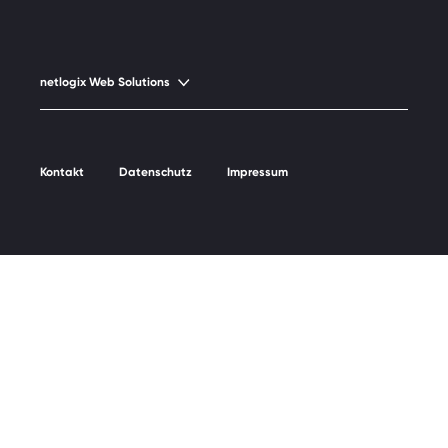
netlogix Web Solutions
netlogix
Kontakt
Datenschutz
Impressum
netlogix IT-Services
netlogix Web Solutions
nlx.cloud