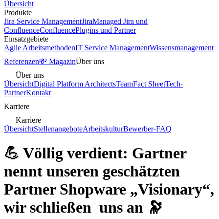
Übersicht
Produkte
Jira Service Management
Jira
Managed Jira und
Confluence
Confluence
Plugins und Partner
Einsatzgebiete
Agile Arbeitsmethoden
IT Service Management
Wissensmanagement
Referenzen
💸 Magazin
Über uns
Über uns
Übersicht
Digital Platform Architects
Team
Fact Sheet
Tech-
Partner
Kontakt
Karriere
Karriere
Übersicht
Stellenangebote
Arbeitskultur
Bewerber-FAQ
💪 Völlig verdient: Gartner
nennt unseren geschätzten
Partner Shopware „Visionary“,
wir schließen uns an 🔭